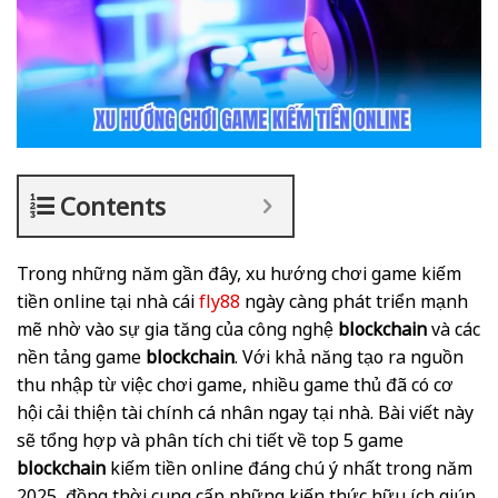
Contents
Trong những năm gần đây, xu hướng chơi game kiếm
tiền online tại nhà cái
fly88
ngày càng phát triển mạnh
mẽ nhờ vào sự gia tăng của công nghệ
blockchain
và các
nền tảng game
blockchain
. Với khả năng tạo ra nguồn
thu nhập từ việc chơi game, nhiều game thủ đã có cơ
hội cải thiện tài chính cá nhân ngay tại nhà. Bài viết này
sẽ tổng hợp và phân tích chi tiết về top 5 game
blockchain
kiếm tiền online đáng chú ý nhất trong năm
2025, đồng thời cung cấp những kiến thức hữu ích giúp