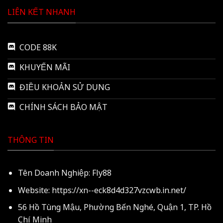
LIÊN KẾT NHANH
CODE 88K
KHUYẾN MÃI
ĐIỀU KHOẢN SỬ DỤNG
CHÍNH SÁCH BẢO MẬT
THÔNG TIN
Tên Doanh Nghiệp:
Fly88
Website:
https://xn--eck8d4d327vzcwb.in.net/
56 Hồ Tùng Mậu, Phường Bến Nghé, Quận 1, TP. Hồ
Chí Minh