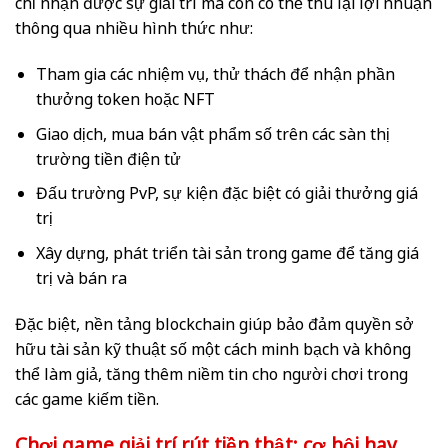
chỉ nhận được sự giải trí mà còn có thể thu lại lợi nhuận
thông qua nhiều hình thức như:
Tham gia các nhiệm vụ, thử thách để nhận phần
thưởng token hoặc NFT
Giao dịch, mua bán vật phẩm số trên các sàn thị
trường tiền điện tử
Đấu trường PvP, sự kiện đặc biệt có giải thưởng giá
trị
Xây dựng, phát triển tài sản trong game để tăng giá
trị và bán ra
Đặc biệt, nền tảng blockchain giúp bảo đảm quyền sở
hữu tài sản kỹ thuật số một cách minh bạch và không
thể làm giả, tăng thêm niềm tin cho người chơi trong
các game kiếm tiền.
Chơi game giải trí rút tiền thật: cơ hội hay