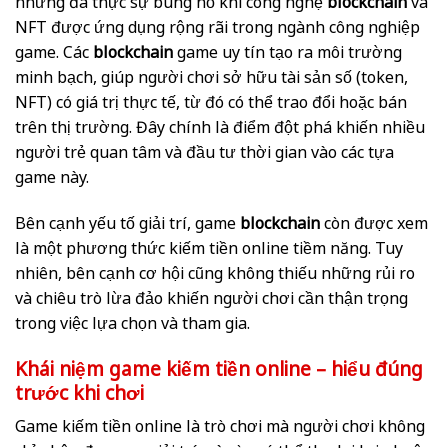
nhưng đã thực sự bùng nổ khi công nghệ
blockchain
và
NFT được ứng dụng rộng rãi trong ngành công nghiệp
game. Các
blockchain
game uy tín tạo ra môi trường
minh bạch, giúp người chơi sở hữu tài sản số (token,
NFT) có giá trị thực tế, từ đó có thể trao đổi hoặc bán
trên thị trường. Đây chính là điểm đột phá khiến nhiều
người trẻ quan tâm và đầu tư thời gian vào các tựa
game này.
Bên cạnh yếu tố giải trí, game
blockchain
còn được xem
là một phương thức kiếm tiền online tiềm năng. Tuy
nhiên, bên cạnh cơ hội cũng không thiếu những rủi ro
và chiêu trò lừa đảo khiến người chơi cần thận trọng
trong việc lựa chọn và tham gia.
Khái niệm game kiếm tiền online – hiểu đúng
trước khi chơi
Game kiếm tiền online là trò chơi mà người chơi không