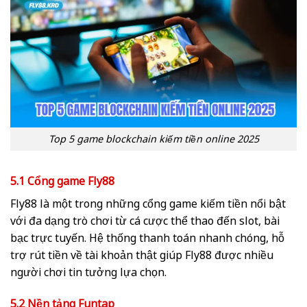
Top 5 game blockchain kiếm tiền online 2025
5.1 Cổng game Fly88
Fly88 là một trong những cổng game kiếm tiền nổi bật
với đa dạng trò chơi từ cá cược thể thao đến slot, bài
bạc trực tuyến. Hệ thống thanh toán nhanh chóng, hỗ
trợ rút tiền về tài khoản thật giúp Fly88 được nhiều
người chơi tin tưởng lựa chọn.
5.2 Nền tảng Funtap