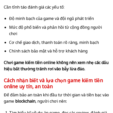
Cần tỉnh táo đánh giá các yếu tố:
Độ minh bạch của game và đội ngũ phát triển
Mức độ phổ biến và phản hồi từ cộng đồng người
chơi
Cơ chế giao dịch, thanh toán rõ ràng, minh bạch
Chính sách bảo mật và hỗ trợ khách hàng
Chơi game kiếm tiền online không nên xem nhẹ các dấu
hiệu bất thường tránh rơi vào bẫy lừa đảo.
Cách nhận biết và lựa chọn game kiếm tiền
online uy tín, an toàn
Để đảm bảo an toàn khi đầu tư thời gian và tiền bạc vào
game
blockchain
, người chơi nên:
Tìm hiểu kỹ về dự án game, đọc các review, đánh giá