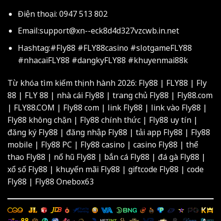
Điện thoại:
0947 513 802
Email:
support@xn--eck8d4d327vzcwb.in.net
Hashtag:#Fly88 #FLY88casino #slotgameFLY88
#nhacaiFLY88 #dangkyFLY88 #khuyenmai88k
Từ khóa tìm kiếm thịnh hành 2026: Fly88 | FLY88 | Fly
88 | FLY 88 | nhà cái Fly88 | trang chủ Fly88 | Fly88.com
| FLY88.COM | Fly88 com | link Fly88 | link vào Fly88 |
Fly88 không chặn | Fly88 chính thức | Fly88 uy tín |
đăng ký Fly88 | đăng nhập Fly88 | tải app Fly88 | Fly88
mobile | Fly88 PC | Fly88 casino | casino Fly88 | thể
thao Fly88 | nổ hũ Fly88 | bắn cá Fly88 | đá gà Fly88 |
xổ số Fly88 | khuyến mãi Fly88 | giftcode Fly88 | code
Fly88 | Fly88 Onebox63