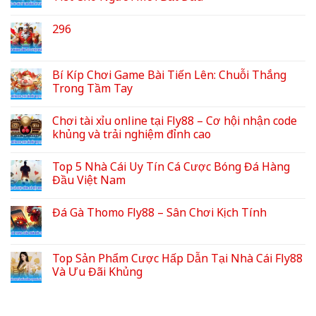
296
Bí Kíp Chơi Game Bài Tiến Lên: Chuỗi Thắng
Trong Tầm Tay
Chơi tài xỉu online tại Fly88 – Cơ hội nhận code
khủng và trải nghiệm đỉnh cao
Top 5 Nhà Cái Uy Tín Cá Cược Bóng Đá Hàng
Đầu Việt Nam
Đá Gà Thomo Fly88 – Sân Chơi Kịch Tính
Top Sản Phẩm Cược Hấp Dẫn Tại Nhà Cái Fly88
Và Ưu Đãi Khủng