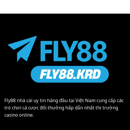
Fly88 nhà cái uy tín hàng đầu tại Việt Nam cung cấp các
trò chơi cá cược đổi thưởng hấp dẫn nhất thị trường
casino online.