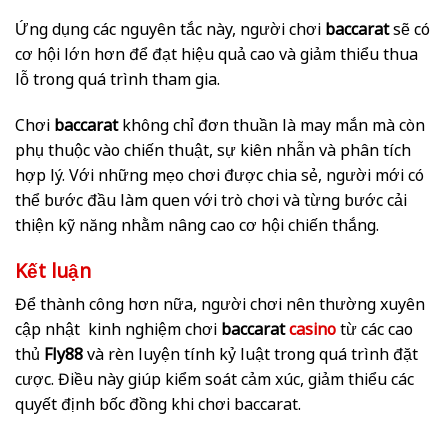
Ứng dụng các nguyên tắc này, người chơi
baccarat
sẽ có
cơ hội lớn hơn để đạt hiệu quả cao và giảm thiểu thua
lỗ trong quá trình tham gia.
Chơi
baccarat
không chỉ đơn thuần là may mắn mà còn
phụ thuộc vào chiến thuật, sự kiên nhẫn và phân tích
hợp lý. Với những mẹo chơi được chia sẻ, người mới có
thể bước đầu làm quen với trò chơi và từng bước cải
thiện kỹ năng nhằm nâng cao cơ hội chiến thắng.
Kết luận
Để thành công hơn nữa, người chơi nên thường xuyên
cập nhật kinh nghiệm chơi
baccarat
casino
từ các cao
thủ
Fly88
và rèn luyện tính kỷ luật trong quá trình đặt
cược. Điều này giúp kiểm soát cảm xúc, giảm thiểu các
quyết định bốc đồng khi chơi baccarat.