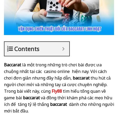
Contents
Baccarat
là một trong những trò chơi bài được ưa
chuộng nhất tại các casino online hiện nay. Với cách
chơi đơn giản nhưng đầy hấp dẫn,
baccarat
thu hút cả
người chơi mới và những tay cá cược chuyên nghiệp.
Trong bài viết này, cùng
Fly88
tìm hiểu tổng quan về
game bài
baccarat
và đồng thời khám phá các mẹo hữu
ích để tăng tỷ lệ thắng
baccarat
dành cho những người
mới bắt đầu.