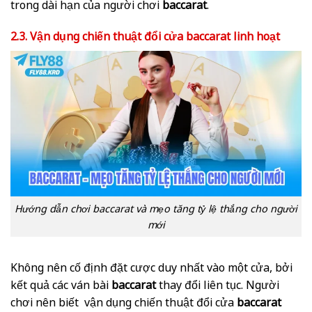
trong dài hạn của người chơi
baccarat
.
2.3. Vận dụng chiến thuật đổi cửa baccarat linh hoạt
Hướng dẫn chơi baccarat và mẹo tăng tỷ lệ thắng cho người
mới
Không nên cố định đặt cược duy nhất vào một cửa, bởi
kết quả các ván bài
baccarat
thay đổi liên tục. Người
chơi nên biết vận dụng chiến thuật đổi cửa
baccarat