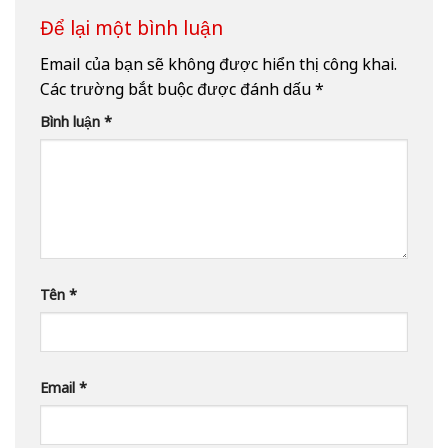
Để lại một bình luận
Email của bạn sẽ không được hiển thị công khai.
Các trường bắt buộc được đánh dấu
*
Bình luận
*
Tên
*
Email
*