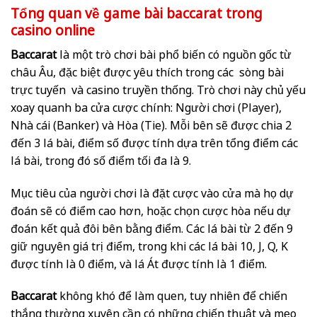
Tổng quan về game bài baccarat trong
casino online
Baccarat
là một trò chơi bài phổ biến có nguồn gốc từ
châu Âu, đặc biệt được yêu thích trong các sòng bài
trực tuyến và casino truyền thống. Trò chơi này chủ yếu
xoay quanh ba cửa cược chính: Người chơi (Player),
Nhà cái (Banker) và Hòa (Tie). Mỗi bên sẽ được chia 2
đến 3 lá bài, điểm số được tính dựa trên tổng điểm các
lá bài, trong đó số điểm tối đa là 9.
Mục tiêu của người chơi là đặt cược vào cửa mà họ dự
đoán sẽ có điểm cao hơn, hoặc chọn cược hòa nếu dự
đoán kết quả đôi bên bằng điểm. Các lá bài từ 2 đến 9
giữ nguyên giá trị điểm, trong khi các lá bài 10, J, Q, K
được tính là 0 điểm, và lá Át được tính là 1 điểm.
Baccarat
không khó để làm quen, tuy nhiên để chiến
thắng thường xuyên cần có những chiến thuật và mẹo