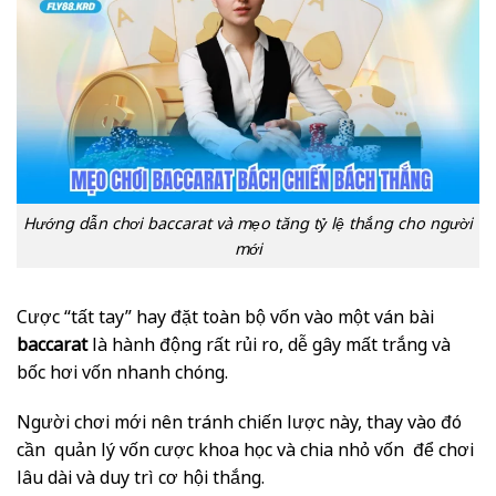
Hướng dẫn chơi baccarat và mẹo tăng tỷ lệ thắng cho người
mới
Cược “tất tay” hay đặt toàn bộ vốn vào một ván bài
baccarat
là hành động rất rủi ro, dễ gây mất trắng và
bốc hơi vốn nhanh chóng.
Người chơi mới nên tránh chiến lược này, thay vào đó
cần quản lý vốn cược khoa học và chia nhỏ vốn để chơi
lâu dài và duy trì cơ hội thắng.