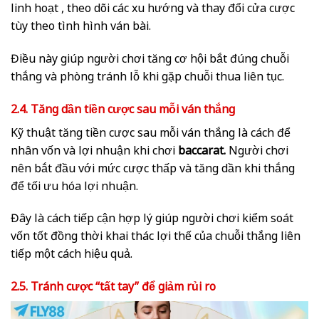
linh hoạt , theo dõi các xu hướng và thay đổi cửa cược
tùy theo tình hình ván bài.
Điều này giúp người chơi tăng cơ hội bắt đúng chuỗi
thắng và phòng tránh lỗ khi gặp chuỗi thua liên tục.
2.4. Tăng dần tiền cược sau mỗi ván thắng
Kỹ thuật tăng tiền cược sau mỗi ván thắng là cách để
nhân vốn và lợi nhuận khi chơi
baccarat.
Người chơi
nên bắt đầu với mức cược thấp và tăng dần khi thắng
để tối ưu hóa lợi nhuận.
Đây là cách tiếp cận hợp lý giúp người chơi kiểm soát
vốn tốt đồng thời khai thác lợi thế của chuỗi thắng liên
tiếp một cách hiệu quả.
2.5. Tránh cược “tất tay” để giảm rủi ro