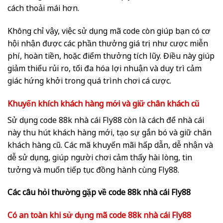
cách thoải mái hơn.
Không chỉ vậy, việc sử dụng mã code còn giúp bạn có cơ
hội nhận được các phần thưởng giá trị như cược miễn
phí, hoàn tiền, hoặc điểm thưởng tích lũy. Điều này giúp
giảm thiểu rủi ro, tối đa hóa lợi nhuận và duy trì cảm
giác hứng khởi trong quá trình chơi cá cược.
Khuyến khích khách hàng mới và giữ chân khách cũ
Sử dụng code 88k nhà cái Fly88 còn là cách để nhà cái
này thu hút khách hàng mới, tạo sự gắn bó và giữ chân
khách hàng cũ. Các mã khuyến mãi hấp dẫn, dễ nhận và
dễ sử dụng, giúp người chơi cảm thấy hài lòng, tin
tưởng và muốn tiếp tục đồng hành cùng Fly88.
Các câu hỏi thường gặp về code 88k nhà cái Fly88
Có an toàn khi sử dụng mã code 88k nhà cái Fly88