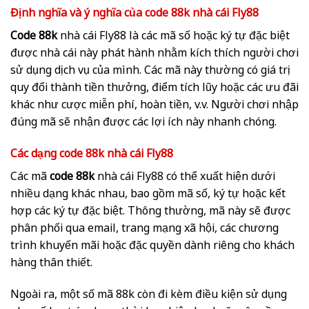
Định nghĩa và ý nghĩa của code 88k nhà cái Fly88
Code 88k
nhà cái Fly88 là các mã số hoặc ký tự đặc biệt
được nhà cái này phát hành nhằm kích thích người chơi
sử dụng dịch vụ của mình. Các mã này thường có giá trị
quy đổi thành tiền thưởng, điểm tích lũy hoặc các ưu đãi
khác như cược miễn phí, hoàn tiền, v.v. Người chơi nhập
đúng mã sẽ nhận được các lợi ích này nhanh chóng.
Các dạng code 88k nhà cái Fly88
Các mã
code 88k
nhà cái Fly88 có thể xuất hiện dưới
nhiều dạng khác nhau, bao gồm mã số, ký tự hoặc kết
hợp các ký tự đặc biệt. Thông thường, mã này sẽ được
phân phối qua email, trang mạng xã hội, các chương
trình khuyến mãi hoặc đặc quyền dành riêng cho khách
hàng thân thiết.
Ngoài ra, một số mã 88k còn đi kèm điều kiện sử dụng