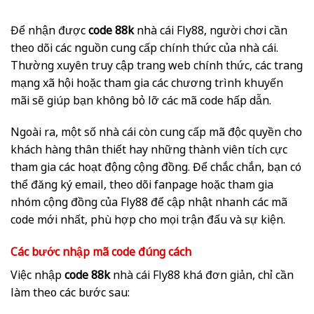
Để nhận được
code 88k
nhà cái Fly88, người chơi cần
theo dõi các nguồn cung cấp chính thức của nhà cái.
Thường xuyên truy cập trang web chính thức, các trang
mạng xã hội hoặc tham gia các chương trình khuyến
mãi sẽ giúp bạn không bỏ lỡ các mã code hấp dẫn.
Ngoài ra, một số nhà cái còn cung cấp mã độc quyền cho
khách hàng thân thiết hay những thành viên tích cực
tham gia các hoạt động cộng đồng. Để chắc chắn, bạn có
thể đăng ký email, theo dõi fanpage hoặc tham gia
nhóm cộng đồng của Fly88 để cập nhật nhanh các mã
code mới nhất, phù hợp cho mọi trận đấu và sự kiện.
Các bước nhập mã code đúng cách
Việc nhập
code 88k
nhà cái Fly88 khá đơn giản, chỉ cần
làm theo các bước sau: