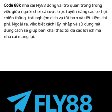
Code 88k
nhà cái Fly88 đóng vai trò quan trọng trong
việc giúp người chơi cá cược trực tuyến nâng cao cơ hội
chiến thắng, trải nghiệm dịch vụ tốt hơn và tiết kiệm chi
phí. Ngoài ra, việc biết cách lấy, nhập và sử dụng mã
đúng cách sẽ giúp bạn khai thác tối đa các lợi ích mà
nhà cái mang lại.